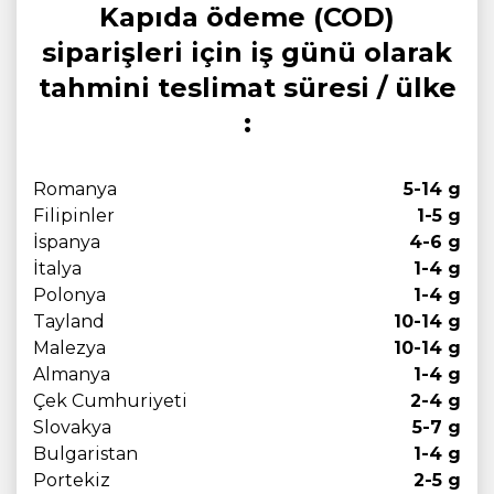
Kapıda ödeme (COD)
siparişleri için iş günü olarak
tahmini teslimat süresi / ülke
:
Romanya
5-14 g
Filipinler
1-5 g
İspanya
4-6 g
İtalya
1-4 g
Polonya
1-4 g
Tayland
10-14 g
Malezya
10-14 g
Almanya
1-4 g
Çek Cumhuriyeti
2-4 g
Slovakya
5-7 g
Bulgaristan
1-4 g
Portekiz
2-5 g