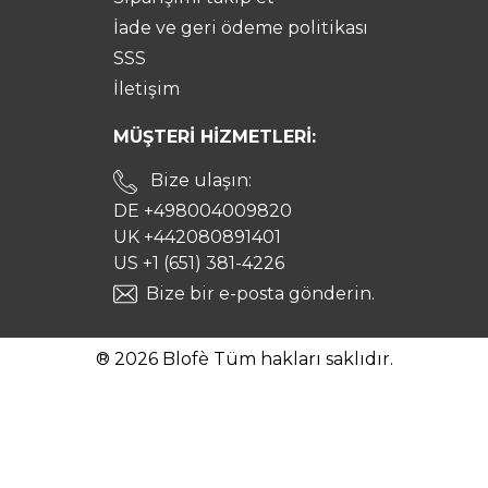
İade ve geri ödeme politikası
SSS
İletişim
MÜŞTERİ HİZMETLERİ:
Bize ulaşın:
DE +498004009820
UK +442080891401
US +1 (651) 381-4226
Bize bir e-posta gönderin.
® 2026 Blofè Tüm hakları saklıdır.