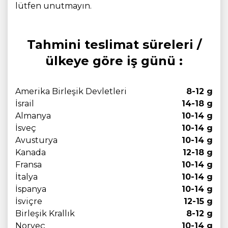
lütfen unutmayın.
Tahmini teslimat süreleri /
ülkeye göre iş günü :
Amerika Birleşik Devletleri
8-12 g
İsrail
14-18 g
Almanya
10-14 g
İsveç
10-14 g
Avusturya
10-14 g
Kanada
12-18 g
Fransa
10-14 g
İtalya
10-14 g
İspanya
10-14 g
İsviçre
12-15 g
Birleşik Krallık
8-12 g
Norveç
10-14 g