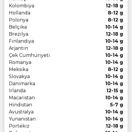
Kolombiya
12-18 g
Hollanda
8-12 g
Polonya
8-12 g
Belçika
10-14 g
Brezilya
12-18 g
Finlandiya
10-14 g
Arjantin
12-18 g
Çek Cumhuriyeti
10-14 g
Romanya
10-14 g
Meksika
8-12 g
Slovakya
10-14 g
Danimarka
10-14 g
İrlanda
12-15 g
Macaristan
10-14 g
Hindistan
5-7 g
Avustralya
10-14 g
Yunanistan
10-14 g
Portekiz
12-18 g