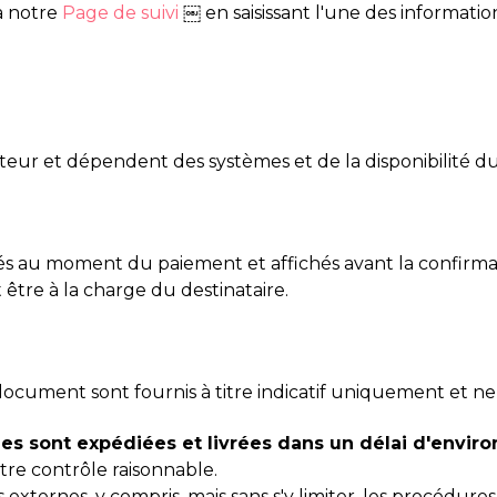
a notre
Page de suivi
￼ en saisissant l'une des information
orteur et dépendent des systèmes et de la disponibilité d
és au moment du paiement et affichés avant la confirmati
 être à la charge du destinataire.
 document sont fournis à titre indicatif uniquement et ne
 sont expédiées et livrées dans un délai d'environ
tre contrôle raisonnable.
 externes, y compris, mais sans s'y limiter, les procédure