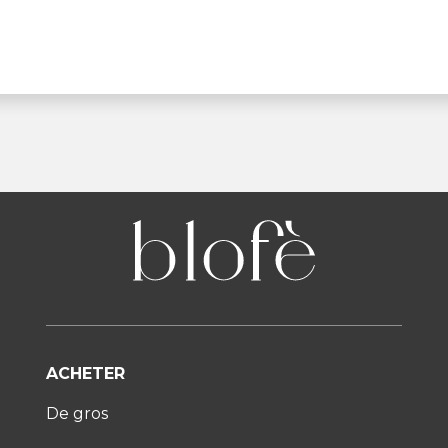
ACHETER
De gros