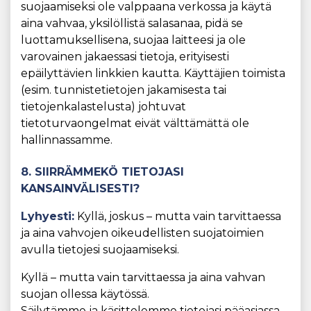
suojaamiseksi ole valppaana verkossa ja käytä
aina vahvaa, yksilöllistä salasanaa, pidä se
luottamuksellisena, suojaa laitteesi ja ole
varovainen jakaessasi tietoja, erityisesti
epäilyttävien linkkien kautta. Käyttäjien toimista
(esim. tunnistetietojen jakamisesta tai
tietojenkalastelusta) johtuvat
tietoturvaongelmat eivät välttämättä ole
hallinnassamme.
8. SIIRRÄMMEKÖ TIETOJASI
KANSAINVÄLISESTI?
Lyhyesti:
Kyllä, joskus – mutta vain tarvittaessa
ja aina vahvojen oikeudellisten suojatoimien
avulla tietojesi suojaamiseksi.
Kyllä – mutta vain tarvittaessa ja aina vahvan
suojan ollessa käytössä.
Säilytämme ja käsittelemme tietojasi pääasiassa