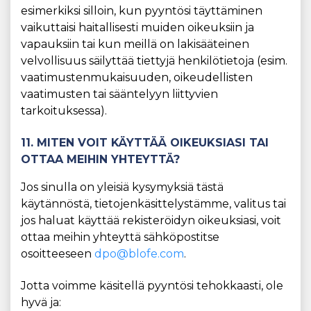
esimerkiksi silloin, kun pyyntösi täyttäminen
vaikuttaisi haitallisesti muiden oikeuksiin ja
vapauksiin tai kun meillä on lakisääteinen
velvollisuus säilyttää tiettyjä henkilötietoja (esim.
vaatimustenmukaisuuden, oikeudellisten
vaatimusten tai sääntelyyn liittyvien
tarkoituksessa).
11. MITEN VOIT KÄYTTÄÄ OIKEUKSIASI TAI
OTTAA MEIHIN YHTEYTTÄ?
Jos sinulla on yleisiä kysymyksiä tästä
käytännöstä, tietojenkäsittelystämme, valitus tai
jos haluat käyttää rekisteröidyn oikeuksiasi, voit
ottaa meihin yhteyttä sähköpostitse
osoitteeseen
dpo@blofe.com
.
Jotta voimme käsitellä pyyntösi tehokkaasti, ole
hyvä ja: