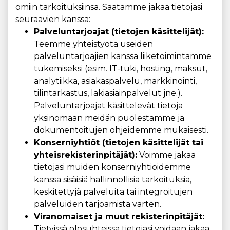
omiin tarkoituksiinsa. Saatamme jakaa tietojasi
seuraavien kanssa:
Palveluntarjoajat (tietojen käsittelijät):
Teemme yhteistyötä useiden
palveluntarjoajien kanssa liiketoimintamme
tukemiseksi (esim. IT-tuki, hosting, maksut,
analytiikka, asiakaspalvelu, markkinointi,
tilintarkastus, lakiasiainpalvelut jne.).
Palveluntarjoajat käsittelevät tietoja
yksinomaan meidän puolestamme ja
dokumentoitujen ohjeidemme mukaisesti.
Konserniyhtiöt (tietojen käsittelijät tai
yhteisrekisterinpitäjät):
Voimme jakaa
tietojasi muiden konserniyhtiöidemme
kanssa sisäisiä hallinnollisia tarkoituksia,
keskitettyjä palveluita tai integroitujen
palveluiden tarjoamista varten.
Viranomaiset ja muut rekisterinpitäjät:
Tietyissä olosuhteissa tietojasi voidaan jakaa