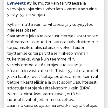
Lyhyesti:
Kyllä, mutta vain tarvittaessa ja
vahvoja suojatoimia käyttäen – varmistaen aina
yksityisyytesi suojan.
Kyllä – mutta vain tarvittaessa ja yksityisyytesi
mielessä pitäen.
Saatamme jakaa rajoitetusti tietoja luotettavien
kolmansien osapuolten kanssa palveluidemme
tarjoamiseksi, lakisääteisten velvoitteiden
täyttämiseksi tai päivittäisen liiketoiminnan
tukemiseksi. Aina kun teemme niin,
varmistamme, että tietojasi suojataan ja
käsitellään vastuullisesti. Tästä syystä osapuolet,
jotka käsittelevät tietoja puolestamme, toimivat
tietojen käsittelijöinä ja ovat sopimussuhteisesti
sidottuja tietojenkäsittelysopimuksiin (DPA).
Nämä sopimukset varmistavat, että he
noudattavat ohjeitamme, soveltavat
asianmukaisia ​​suojatoimia eivätkä käytä tietojasi