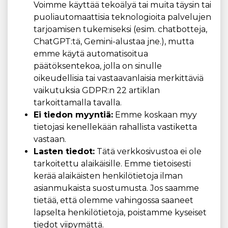
Voimme käyttää tekoälyä tai muita täysin tai
puoliautomaattisia teknologioita palvelujen
tarjoamisen tukemiseksi (esim. chatbotteja,
ChatGPT:tä, Gemini-alustaa jne.), mutta
emme käytä automatisoitua
päätöksentekoa, jolla on sinulle
oikeudellisia tai vastaavanlaisia ​​merkittäviä
vaikutuksia GDPR:n 22 artiklan
tarkoittamalla tavalla.
Ei tiedon myyntiä:
Emme koskaan myy
tietojasi kenellekään rahallista vastiketta
vastaan.
Lasten tiedot:
Tätä verkkosivustoa ei ole
tarkoitettu alaikäisille. Emme tietoisesti
kerää alaikäisten henkilötietoja ilman
asianmukaista suostumusta. Jos saamme
tietää, että olemme vahingossa saaneet
lapselta henkilötietoja, poistamme kyseiset
tiedot viipymättä.