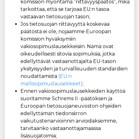
komission myöntämä ”riittävyyspäätös”, mikä
tarkoittaa, että se tarjoaa EU:n tasoa
vastaavan tietosuojan tason;
Jos tietosuojan riittävyyttä koskevaa
päätöstä ei ole, nojaamme Euroopan
komission hyväksymiin
vakiosopimuslausekkeisiin. Nämä ovat
oikeudellisesti sitovia sopimuksia, jotka
edellyttävät vastaanottajalta EU-tason
yksityisyyden ja turvallisuuden standardien
noudattamista
(EU:n
mallisopimuslausekkeet)
;
Ennen vakiosopimuslausekkeiden käyttöä
suoritamme Schrems II -päätöksen ja
Euroopan tietosuojaneuvoston ohjeiden
edellyttämän tiedonsiirron
vaikutustenarvioinnin arvioidaksemme,
tarvitaanko vastaanottajamaassa
lisäsuojatoimia;