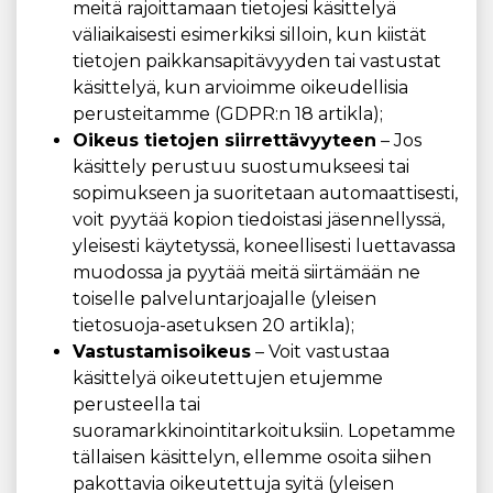
meitä rajoittamaan tietojesi käsittelyä
väliaikaisesti esimerkiksi silloin, kun kiistät
tietojen paikkansapitävyyden tai vastustat
käsittelyä, kun arvioimme oikeudellisia
perusteitamme (GDPR:n 18 artikla);
Oikeus tietojen siirrettävyyteen
– Jos
käsittely perustuu suostumukseesi tai
sopimukseen ja suoritetaan automaattisesti,
voit pyytää kopion tiedoistasi jäsennellyssä,
yleisesti käytetyssä, koneellisesti luettavassa
muodossa ja pyytää meitä siirtämään ne
toiselle palveluntarjoajalle (yleisen
tietosuoja-asetuksen 20 artikla);
Vastustamisoikeus
– Voit vastustaa
käsittelyä oikeutettujen etujemme
perusteella tai
suoramarkkinointitarkoituksiin. Lopetamme
tällaisen käsittelyn, ellemme osoita siihen
pakottavia oikeutettuja syitä (yleisen