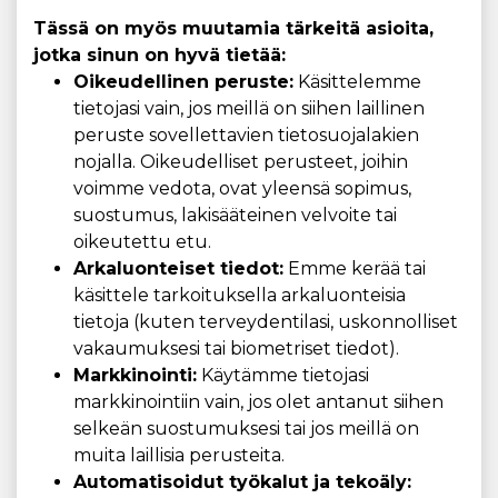
Tässä on myös muutamia tärkeitä asioita,
jotka sinun on hyvä tietää:
Oikeudellinen peruste:
Käsittelemme
tietojasi vain, jos meillä on siihen laillinen
peruste sovellettavien tietosuojalakien
nojalla. Oikeudelliset perusteet, joihin
voimme vedota, ovat yleensä sopimus,
suostumus, lakisääteinen velvoite tai
oikeutettu etu.
Arkaluonteiset tiedot:
Emme kerää tai
käsittele tarkoituksella arkaluonteisia
tietoja (kuten terveydentilasi, uskonnolliset
vakaumuksesi tai biometriset tiedot).
Markkinointi:
Käytämme tietojasi
markkinointiin vain, jos olet antanut siihen
selkeän suostumuksesi tai jos meillä on
muita laillisia perusteita.
Automatisoidut työkalut ja tekoäly: