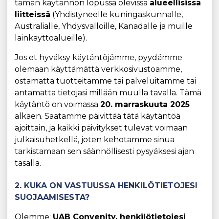
tämän käytännön lopussa olevissa
alueellisissa
liitteissä
(Yhdistyneelle kuningaskunnalle,
Australialle, Yhdysvalloille, Kanadalle ja muille
lainkäyttöalueille).
Jos et hyväksy käytäntöjämme, pyydämme
olemaan käyttämättä verkkosivustoamme,
ostamatta tuotteitamme tai palveluitamme tai
antamatta tietojasi millään muulla tavalla. Tämä
käytäntö on voimassa
20. marraskuuta 2025
alkaen. Saatamme päivittää tätä käytäntöä
ajoittain, ja kaikki päivitykset tulevat voimaan
julkaisuhetkellä, joten kehotamme sinua
tarkistamaan sen säännöllisesti pysyäksesi ajan
tasalla.
2. KUKA ON VASTUUSSA HENKILÖTIETOJESI
SUOJAAMISESTA?
Olemme:
UAB Convenity, henkilötietojesi