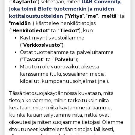
("
Käytäntö
") selitetään, miten
UAB Convenity,
joka toimii Blofè-tuotemerkin ja muiden
kotitaloustuotteiden
("
Yritys
", "
me
", "
meitä
" tai
"
meidän
") käsittelee henkilötietojasi
("
Henkilötiedot
" tai "
Tiedot
"), kun:
Käyt myyntisivustoillamme
("
Verkkosivusto
");
Ostat tuotteitamme tai palveluitamme
("
Tavarat
" tai "
Palvelu
");
Muutoin ole vuorovaikutuksessa
kanssamme (tuki, sosiaalinen media,
kilpailut, kumppanuusohjelmat jne.).
Tässä tietosuojakäytännössä kuvataan, mitä
tietoja keräämme, mihin tarkoituksiin niitä
kerätään, miten niitä käytämme ja jaamme,
kuinka kauan säilytämme niitä, mitkä ovat
oikeutesi ja miten suojaamme tietojasi. Olemme
sitoutuneet käsittelemään tietojasi laillisesti,