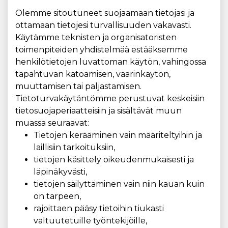
Olemme sitoutuneet suojaamaan tietojasi ja
ottamaan tietojesi turvallisuuden vakavasti.
Käytämme teknisten ja organisatoristen
toimenpiteiden yhdistelmää estääksemme
henkilötietojen luvattoman käytön, vahingossa
tapahtuvan katoamisen, väärinkäytön,
muuttamisen tai paljastamisen.
Tietoturvakäytäntömme perustuvat keskeisiin
tietosuojaperiaatteisiin ja sisältävät muun
muassa seuraavat:
Tietojen kerääminen vain määriteltyihin ja
laillisiin tarkoituksiin,
tietojen käsittely oikeudenmukaisesti ja
läpinäkyvästi,
tietojen säilyttäminen vain niin kauan kuin
on tarpeen,
rajoittaen pääsy tietoihin tiukasti
valtuutetuille työntekijöille,