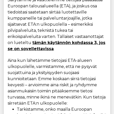
Euroopan talousalueella (ETA), ja joskus osa
tiedoistasi saatetaan siirtää luotettaville
kumppaneille tai palveluntarjoajille, jotka
sijaitsevat ETA:n ulkopuolella – esimerkiksi
pilvipalveluita, teknistä tukea tai
erikoispalveluita varten. Tällaiset vastaanottajat
on lueteltu
tämän käytännön kohdassa 3, jos
se on sovellettavissa
.
Aina kun lähetämme tietojasi ETA-alueen
ulkopuolelle, varmistamme, että ne pysyvät
suojattuina ja yksityisyyden suojaasi
kunnioitetaan. Emme koskaan siirrä tietojasi
kevyesti – arvioimme aina riskit ja ryhdymme
asianmukaisiin toimiin pitääksemme tietosi
turvassa, minne ikinä ne menevätkin. Kun tietoja
siirretään ETA:n ulkopuolelle:
Tarkistamme, onko maalla Euroopan