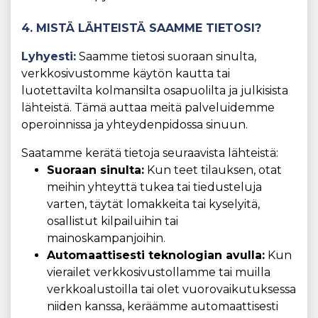
4. MISTÄ LÄHTEISTÄ SAAMME TIETOSI?
Lyhyesti:
Saamme tietosi suoraan sinulta,
verkkosivustomme käytön kautta tai
luotettavilta kolmansilta osapuolilta ja julkisista
lähteistä. Tämä auttaa meitä palveluidemme
operoinnissa ja yhteydenpidossa sinuun.
Saatamme kerätä tietoja seuraavista lähteistä:
Suoraan sinulta:
Kun teet tilauksen, otat
meihin yhteyttä tukea tai tiedusteluja
varten, täytät lomakkeita tai kyselyitä,
osallistut kilpailuihin tai
mainoskampanjoihin.
Automaattisesti teknologian avulla:
Kun
vierailet verkkosivustollamme tai muilla
verkkoalustoilla tai olet vuorovaikutuksessa
niiden kanssa, keräämme automaattisesti