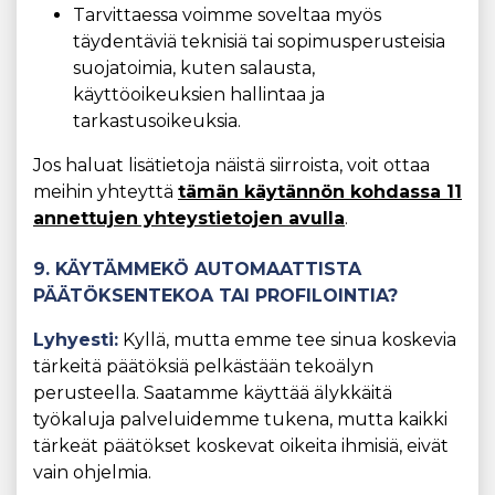
Tarvittaessa voimme soveltaa myös
täydentäviä teknisiä tai sopimusperusteisia
suojatoimia, kuten salausta,
käyttöoikeuksien hallintaa ja
tarkastusoikeuksia.
Jos haluat lisätietoja näistä siirroista, voit ottaa
meihin yhteyttä
tämän käytännön kohdassa 11
annettujen yhteystietojen avulla
.
9. KÄYTÄMMEKÖ AUTOMAATTISTA
PÄÄTÖKSENTEKOA TAI PROFILOINTIA?
Lyhyesti:
Kyllä, mutta emme tee sinua koskevia
tärkeitä päätöksiä pelkästään tekoälyn
perusteella. Saatamme käyttää älykkäitä
työkaluja palveluidemme tukena, mutta kaikki
tärkeät päätökset koskevat oikeita ihmisiä, eivät
vain ohjelmia.