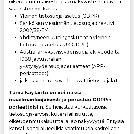
oikeudenmukaisesti ja läpinäkyvästi seuraavien
säädösten mukaisesti:
Yleinen tietosuoja-asetus (GDPR);
Sähköisen viestinnän tietosuojadirektiivi
2002/58/EY;
Yhdistyneen kuningaskunnan yleinen
tietosuoja-asetus (UK GDPR);
Australian yksityisyydensuojalaki vuodelta
1988 ja Australian
yksityisyydensuojaperiaatteet (APP-
periaatteet);
ja kaikki muut sovellettavat tietosuojalait.
Tämä käytäntö on voimassa
maailmanlaajuisesti ja perustuu GDPR:n
periaatteisiin.
Se heijastaa korkeatasoisia
tietosuoja-arvoja, kuten laillisuutta,
oikeudenmukaisuutta ja läpinäkyvyyttä. Erityisiä
kansallisia tai alueellisia vaatimuksia käsitellään