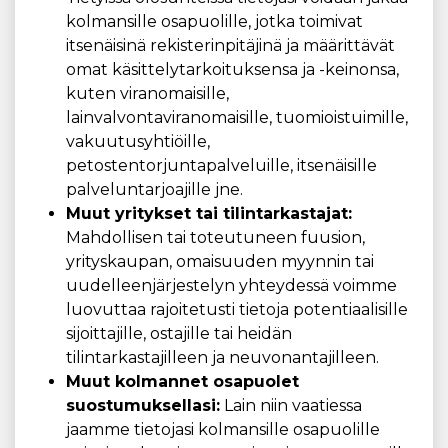
kolmansille osapuolille, jotka toimivat
itsenäisinä rekisterinpitäjinä ja määrittävät
omat käsittelytarkoituksensa ja -keinonsa,
kuten viranomaisille,
lainvalvontaviranomaisille, tuomioistuimille,
vakuutusyhtiöille,
petostentorjuntapalveluille, itsenäisille
palveluntarjoajille jne.
Muut yritykset tai tilintarkastajat:
Mahdollisen tai toteutuneen fuusion,
yrityskaupan, omaisuuden myynnin tai
uudelleenjärjestelyn yhteydessä voimme
luovuttaa rajoitetusti tietoja potentiaalisille
sijoittajille, ostajille tai heidän
tilintarkastajilleen ja neuvonantajilleen.
Muut kolmannet osapuolet
suostumuksellasi:
Lain niin vaatiessa
jaamme tietojasi kolmansille osapuolille