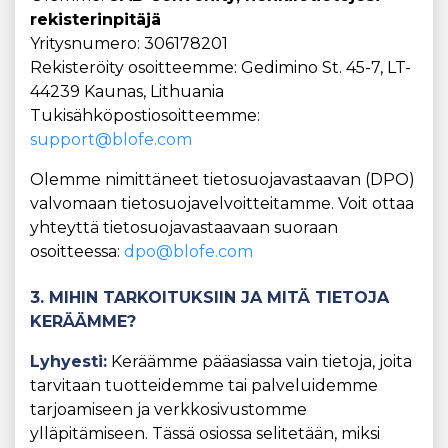
rekisterinpitäjä
Yritysnumero: 306178201
Rekisteröity osoitteemme: Gedimino St. 45-7, LT-
44239 Kaunas, Lithuania
Tukisähköpostiosoitteemme:
support@blofe.com
Olemme nimittäneet tietosuojavastaavan (DPO)
valvomaan tietosuojavelvoitteitamme. Voit ottaa
yhteyttä tietosuojavastaavaan suoraan
osoitteessa:
dpo@blofe.com
3. MIHIN TARKOITUKSIIN JA MITÄ TIETOJA
KERÄÄMME?
Lyhyesti:
Keräämme pääasiassa vain tietoja, joita
tarvitaan tuotteidemme tai palveluidemme
tarjoamiseen ja verkkosivustomme
ylläpitämiseen. Tässä osiossa selitetään, miksi