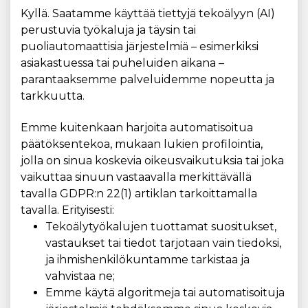
Kyllä. Saatamme käyttää tiettyjä tekoälyyn (AI)
perustuvia työkaluja ja täysin tai
puoliautomaattisia järjestelmiä – esimerkiksi
asiakastuessa tai puheluiden aikana –
parantaaksemme palveluidemme nopeutta ja
tarkkuutta.
Emme kuitenkaan harjoita automatisoitua
päätöksentekoa, mukaan lukien profilointia,
jolla on sinua koskevia oikeusvaikutuksia tai joka
vaikuttaa sinuun vastaavalla merkittävällä
tavalla GDPR:n 22(1) artiklan tarkoittamalla
tavalla. Erityisesti:
Tekoälytyökalujen tuottamat suositukset,
vastaukset tai tiedot tarjotaan vain tiedoksi,
ja ihmishenkilökuntamme tarkistaa ja
vahvistaa ne;
Emme käytä algoritmeja tai automatisoituja