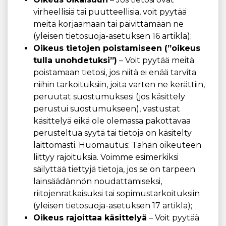
virheellisiä tai puutteellisia, voit pyytää
meitä korjaamaan tai päivittämään ne
(yleisen tietosuoja-asetuksen 16 artikla);
Oikeus tietojen poistamiseen (”oikeus
tulla unohdetuksi”)
– Voit pyytää meitä
poistamaan tietosi, jos niitä ei enää tarvita
niihin tarkoituksiin, joita varten ne kerättiin,
peruutat suostumuksesi (jos käsittely
perustui suostumukseen), vastustat
käsittelyä eikä ole olemassa pakottavaa
perusteltua syytä tai tietoja on käsitelty
laittomasti. Huomautus: Tähän oikeuteen
liittyy rajoituksia. Voimme esimerkiksi
säilyttää tiettyjä tietoja, jos se on tarpeen
lainsäädännön noudattamiseksi,
riitojenratkaisuksi tai sopimustarkoituksiin
(yleisen tietosuoja-asetuksen 17 artikla);
Oikeus rajoittaa käsittelyä
– Voit pyytää