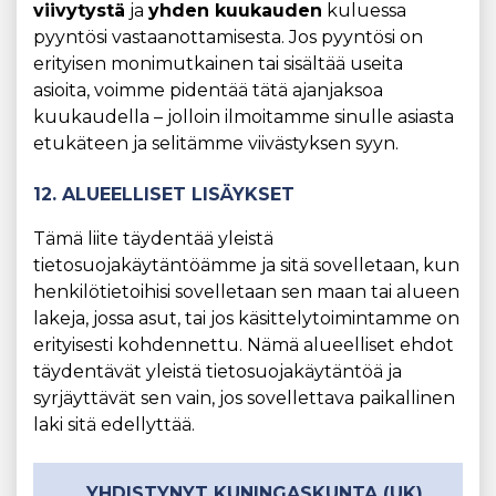
viivytystä
ja
yhden kuukauden
kuluessa
pyyntösi vastaanottamisesta. Jos pyyntösi on
erityisen monimutkainen tai sisältää useita
asioita, voimme pidentää tätä ajanjaksoa
kuukaudella – jolloin ilmoitamme sinulle asiasta
etukäteen ja selitämme viivästyksen syyn.
12. ALUEELLISET LISÄYKSET
Tämä liite täydentää yleistä
tietosuojakäytäntöämme ja sitä sovelletaan, kun
henkilötietoihisi sovelletaan sen maan tai alueen
lakeja, jossa asut, tai jos käsittelytoimintamme on
erityisesti kohdennettu. Nämä alueelliset ehdot
täydentävät yleistä tietosuojakäytäntöä ja
syrjäyttävät sen vain, jos sovellettava paikallinen
laki sitä edellyttää.
YHDISTYNYT KUNINGASKUNTA (UK)