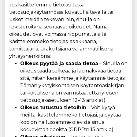
Jos käsittelemme tietojasi tässä
tietosuojakäytännössä kuvatulla tavalla tai
uskot meidän tekevän niin, sinulla on
rekisteröitynä seuraavat oikeudet. Nämä
oikeudet ovat voimassa riippumatta siitä,
käsittelemmekö tietojasi asiakkaana,
toimittajana, urakoitsijana vai ammatillisena
yhteyshenkilönä:
Oikeus pyytää ja saada tietoa
– Sinulla on
oikeus saada selkeää ja läpinäkyvää tietoa
siitä, miten keräämme ja käytämme tietojasi.
Tämän yksityiskohtaisen käytäntöasiakirjan
tarkoituksena on varmistaa, että (yleisen
tietosuoja-asetuksen 12–13 artiklat);
Oikeus tutustua tietoihin
– Voit kysyä
meiltä, ​​käsittelemmekö tietojasi, ja pyytää
kopion hallussamme olevista sinua
koskevista tiedoista (GDPR:n 15 artikla);
Oikeus oikaisuun
– Jos tietosi ovat