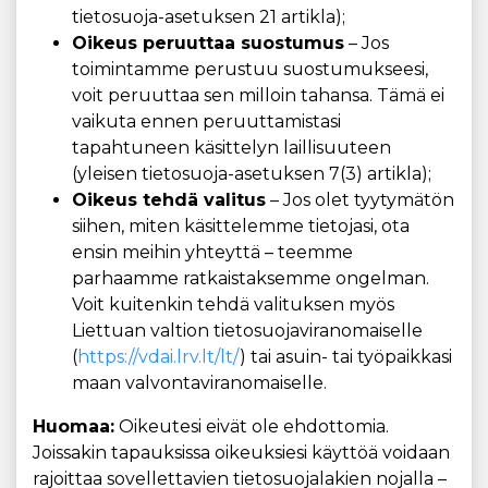
tietosuoja-asetuksen 21 artikla);
Oikeus peruuttaa suostumus
– Jos
toimintamme perustuu suostumukseesi,
voit peruuttaa sen milloin tahansa. Tämä ei
vaikuta ennen peruuttamistasi
tapahtuneen käsittelyn laillisuuteen
(yleisen tietosuoja-asetuksen 7(3) artikla);
Oikeus tehdä valitus
– Jos olet tyytymätön
siihen, miten käsittelemme tietojasi, ota
ensin meihin yhteyttä – teemme
parhaamme ratkaistaksemme ongelman.
Voit kuitenkin tehdä valituksen myös
Liettuan valtion tietosuojaviranomaiselle
(
https://vdai.lrv.lt/lt/
) tai asuin- tai työpaikkasi
maan valvontaviranomaiselle.
Huomaa:
Oikeutesi eivät ole ehdottomia.
Joissakin tapauksissa oikeuksiesi käyttöä voidaan
rajoittaa sovellettavien tietosuojalakien nojalla –