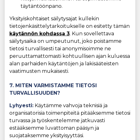
täytäntöönpano.
Yksityiskohtaiset säilytysajat kullekin
tietojenkäsittelytarkoitukselle on esitetty tämän
käytännön kohdassa 3
. Kun sovellettava
säilytysaika on umpeutunut, joko poistamme
tietosi turvallisesti tai anonymisoimme ne
peruuttamattomasti kohtuullisen ajan kuluessa
alan parhaiden käytäntöjen ja lakisääteisten
vaatimusten mukaisesti.
7. MITEN VARMISTAMME TIETOSI
TURVALLISUUDEN?
Lyhyesti:
Käytämme vahvoja teknisiä ja
organisatorisia toimenpiteitä pitääksemme tietosi
turvassa ja työskentelemme jatkuvasti
estääksemme luvattoman pääsyn ja
suojataksemme yksityisyyttäsi.