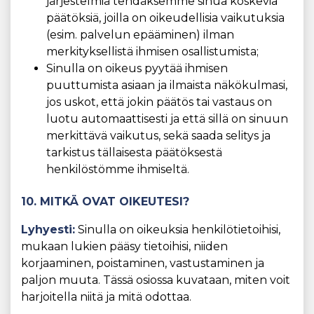
järjestelmiä tehdäksemme sinua koskevia
päätöksiä, joilla on oikeudellisia vaikutuksia
(esim. palvelun epääminen) ilman
merkityksellistä ihmisen osallistumista;
Sinulla on oikeus pyytää ihmisen
puuttumista asiaan ja ilmaista näkökulmasi,
jos uskot, että jokin päätös tai vastaus on
luotu automaattisesti ja että sillä on sinuun
merkittävä vaikutus, sekä saada selitys ja
tarkistus tällaisesta päätöksestä
henkilöstömme ihmiseltä.
10. MITKÄ OVAT OIKEUTESI?
Lyhyesti:
Sinulla on oikeuksia henkilötietoihisi,
mukaan lukien pääsy tietoihisi, niiden
korjaaminen, poistaminen, vastustaminen ja
paljon muuta. Tässä osiossa kuvataan, miten voit
harjoitella niitä ja mitä odottaa.