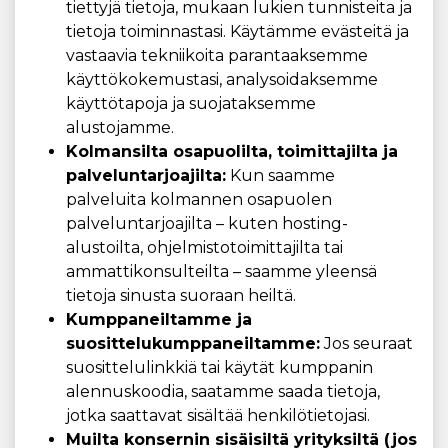
tiettyjä tietoja, mukaan lukien tunnisteita ja
tietoja toiminnastasi. Käytämme evästeitä ja
vastaavia tekniikoita parantaaksemme
käyttökokemustasi, analysoidaksemme
käyttötapoja ja suojataksemme
alustojamme.
Kolmansilta osapuolilta, toimittajilta ja
palveluntarjoajilta:
Kun saamme
palveluita kolmannen osapuolen
palveluntarjoajilta – kuten hosting-
alustoilta, ohjelmistotoimittajilta tai
ammattikonsulteilta – saamme yleensä
tietoja sinusta suoraan heiltä.
Kumppaneiltamme ja
suosittelukumppaneiltamme:
Jos seuraat
suosittelulinkkiä tai käytät kumppanin
alennuskoodia, saatamme saada tietoja,
jotka saattavat sisältää henkilötietojasi.
Muilta konsernin sisäisiltä yrityksiltä (jos