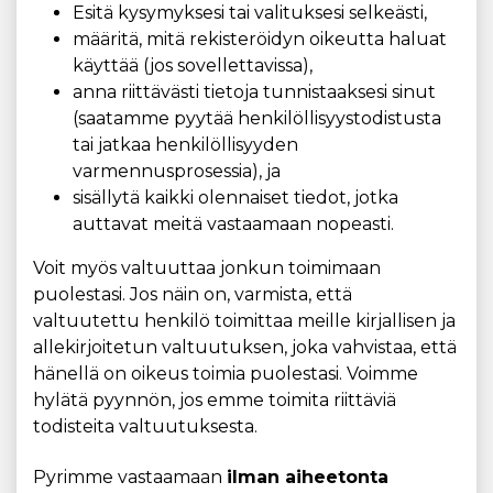
Esitä kysymyksesi tai valituksesi selkeästi,
määritä, mitä rekisteröidyn oikeutta haluat
käyttää (jos sovellettavissa),
anna riittävästi tietoja tunnistaaksesi sinut
(saatamme pyytää henkilöllisyystodistusta
tai jatkaa henkilöllisyyden
varmennusprosessia), ja
sisällytä kaikki olennaiset tiedot, jotka
auttavat meitä vastaamaan nopeasti.
Voit myös valtuuttaa jonkun toimimaan
puolestasi. Jos näin on, varmista, että
valtuutettu henkilö toimittaa meille kirjallisen ja
allekirjoitetun valtuutuksen, joka vahvistaa, että
hänellä on oikeus toimia puolestasi. Voimme
hylätä pyynnön, jos emme toimita riittäviä
todisteita valtuutuksesta.
Pyrimme vastaamaan
ilman aiheetonta