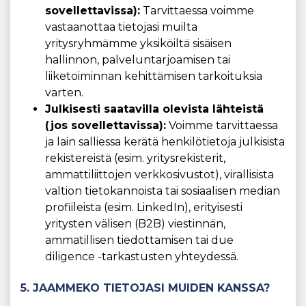
sovellettavissa):
Tarvittaessa voimme
vastaanottaa tietojasi muilta
yritysryhmämme yksiköiltä sisäisen
hallinnon, palveluntarjoamisen tai
liiketoiminnan kehittämisen tarkoituksia
varten.
Julkisesti saatavilla olevista lähteistä
(jos sovellettavissa):
Voimme tarvittaessa
ja lain salliessa kerätä henkilötietoja julkisista
rekistereistä (esim. yritysrekisterit,
ammattiliittojen verkkosivustot), virallisista
valtion tietokannoista tai sosiaalisen median
profiileista (esim. LinkedIn), erityisesti
yritysten välisen (B2B) viestinnän,
ammatillisen tiedottamisen tai due
diligence -tarkastusten yhteydessä.
5. JAAMMEKO TIETOJASI MUIDEN KANSSA?