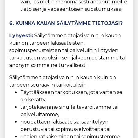
vain, jos olet nimenomaisesti antanut meille
tietoisen ja vapaaehtoisen suostumuksesi.
6. KUINKA KAUAN SÄILYTÄMME TIETOJASI?
Lyhyesti:
Säilytämme tietojasi vain niin kauan
kuin on tarpeen lakisääteisten,
sopimusperusteisten tai palveluihin liittyvien
tarkoitusten vuoksi – sen jälkeen poistamme tai
anonymisoimme ne turvallisesti.
Säilytämme tietojasi vain niin kauan kuin on
tarpeen seuraaviin tarkoituksiin:
Täyttääkseen tarkoituksen, jota varten se
on kerätty,
tarjotaksemme sinulle tavaroitamme tai
palveluitamme,
noudattaen lakisääteisiä, sääntelyyn
perustuvia tai sopimusvelvoitteita tai
riitojen ratkaiseminen tai sopimustemme