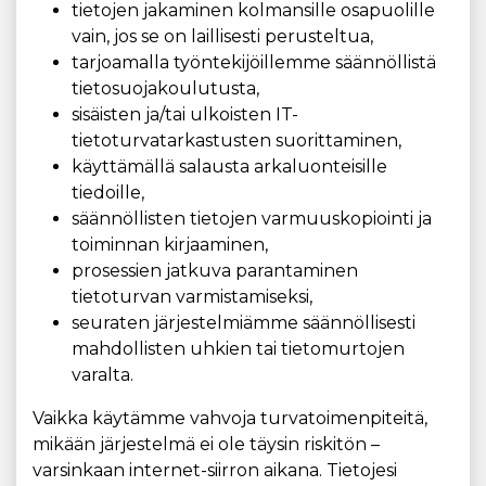
tietojen jakaminen kolmansille osapuolille
vain, jos se on laillisesti perusteltua,
tarjoamalla työntekijöillemme säännöllistä
tietosuojakoulutusta,
sisäisten ja/tai ulkoisten IT-
tietoturvatarkastusten suorittaminen,
käyttämällä salausta arkaluonteisille
tiedoille,
säännöllisten tietojen varmuuskopiointi ja
toiminnan kirjaaminen,
prosessien jatkuva parantaminen
tietoturvan varmistamiseksi,
seuraten järjestelmiämme säännöllisesti
mahdollisten uhkien tai tietomurtojen
varalta.
Vaikka käytämme vahvoja turvatoimenpiteitä,
mikään järjestelmä ei ole täysin riskitön –
varsinkaan internet-siirron aikana. Tietojesi